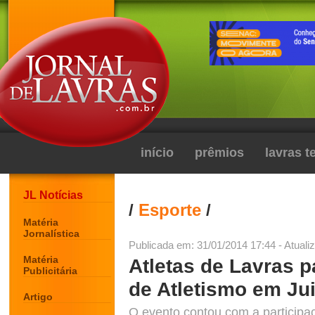
início
prêmios
lavras 
JL Notícias
/
Esporte
/
Matéria
Jornalística
Publicada em: 31/01/2014 17:44 - Atuali
Matéria
Atletas de Lavras 
Publicitária
de Atletismo em Jui
Artigo
O evento contou com a participa