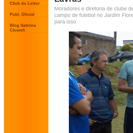
Click do Leitor
Moradores e diretoria de clube 
Publ. Oficial
campo de futebol no Jardim Flore
para isso
Blog Sabrina
Cicareli