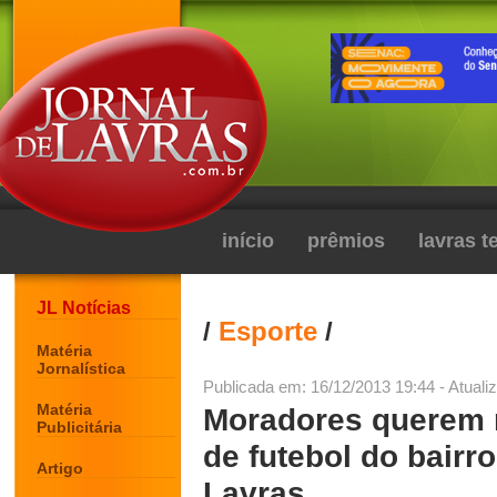
início
prêmios
lavras 
JL Notícias
/
Esporte
/
Matéria
Jornalística
Publicada em: 16/12/2013 19:44 - Atuali
Matéria
Moradores querem 
Publicitária
de futebol do bairr
Artigo
Lavras