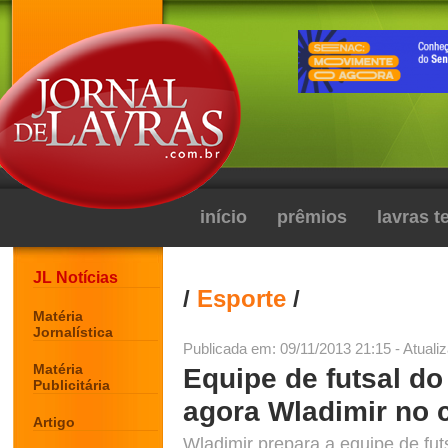
início
prêmios
lavras 
JL Notícias
/
Esporte
/
Matéria
Jornalística
Publicada em: 09/11/2013 21:15 - Atuali
Matéria
Equipe de futsal d
Publicitária
agora Wladimir no
Artigo
Wladimir prepara a equipe de fut