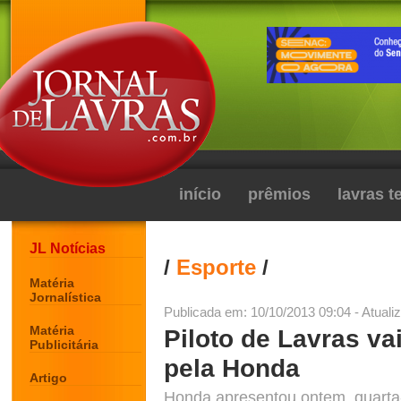
início
prêmios
lavras 
JL Notícias
/
Esporte
/
Matéria
Jornalística
Publicada em: 10/10/2013 09:04 - Atuali
Matéria
Piloto de Lavras vai
Publicitária
pela Honda
Artigo
Honda apresentou ontem, quarta