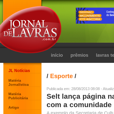
início
prêmios
lavras 
JL Notícias
/
Esporte
/
Matéria
Jornalística
Publicada em: 28/08/2013 08:08 - Atuali
Matéria
Selt lança página na
Publicitária
com a comunidade
Artigo
A exemplo da Secretaria de Cult