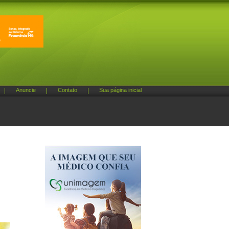
|
Anuncie
|
Contato
|
Sua página inicial