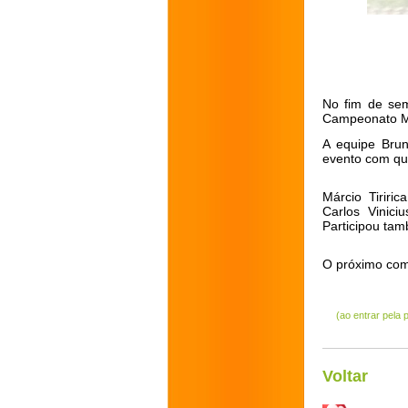
No fim de sem
Campeonato Mi
A equipe Brun
evento com qu
Márcio Tiriri
Carlos Vinici
Participou tam
O próximo com
(ao entrar pela
Voltar