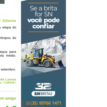
: @jlavras
a etapa do
ticipou do
taque para
ela médio.
 setembro.
 de Lavras
tão
"CURTIR
"
)
 um amigo