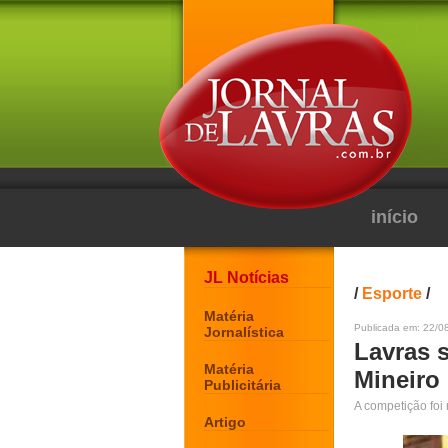
início
JL Notícias
/
Esporte
/
Matéria
Publicada em: 22/0
Jornalística
Lavras 
Matéria
Mineiro 
Publicitária
A competição foi
Artigo