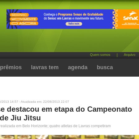
Quem somos
|
Arquivo
prêmios
lavras tem
agenda
busca
8/2013 14:57 - Atualizada em: 22/08/2013 22:07
se destacou em etapa do Campeonato
de Jiu Jitsu
 realizada em Belo Horizonte; quatro atletas de Lavras competiram