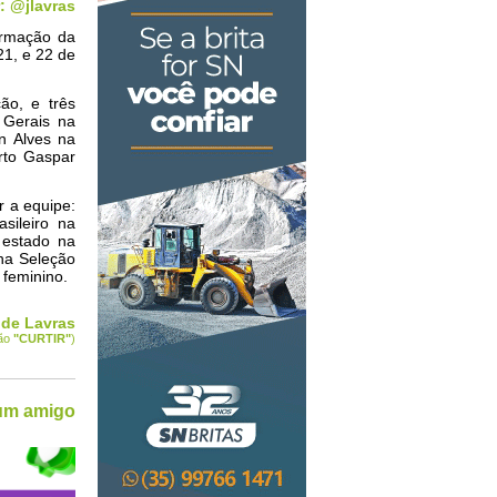
: @jlavras
ormação da
21, e 22 de
ão, e três
 Gerais na
n Alves na
rto Gaspar
r a equipe:
sileiro na
 estado na
 na Seleção
 feminino.
 de Lavras
tão
"CURTIR
"
)
 um amigo