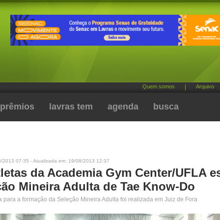
Quem somos
|
Arquivo
prêmios
lavras tem
agenda
busca
8/2013 07:35 - Atualizada em: 19/08/2013 12:37
tletas da Academia Gym Center/UFLA e
ção Mineira Adulta de Tae Know-Do
a para a formação da Seleção Mineira Adulta foi realizada em Juiz de Fora