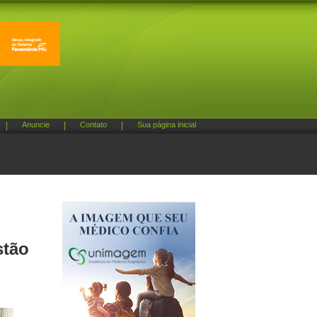
|
Anuncie
|
Contato
|
Sua página inicial
stão