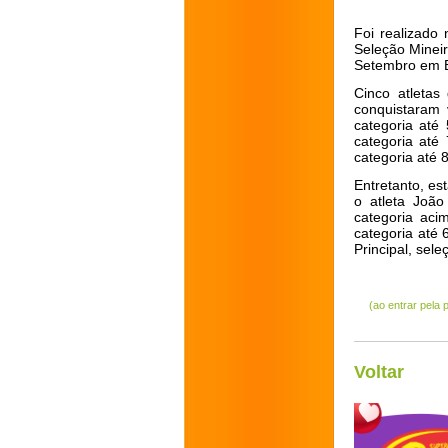
Foi realizado
Seleção Mineir
Setembro em B
Cinco atletas
conquistaram 
categoria até
categoria até
categoria até
Entretanto, e
o atleta João
categoria aci
categoria até
Principal, sele
(ao entrar pela
Voltar