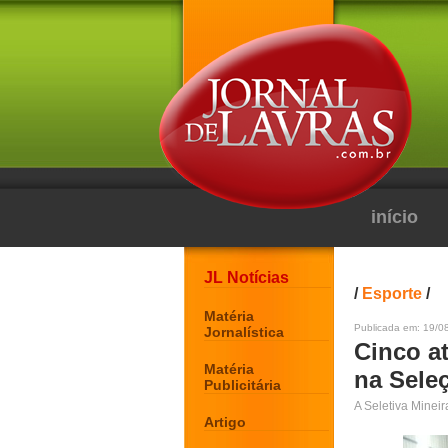
início
JL Notícias
/
Esporte
/
Matéria
Publicada em: 19/0
Jornalística
Cinco a
Matéria
na Sele
Publicitária
A Seletiva Mineir
Artigo