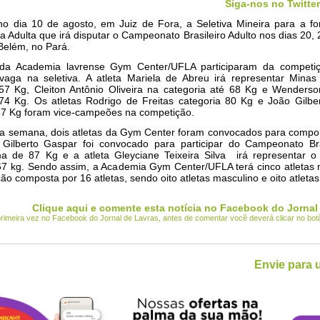
Siga-nos no Twitter
 no dia 10 de agosto, em Juiz de Fora, a Seletiva Mineira para a f
a Adulta que irá disputar o Campeonato Brasileiro Adulto nos dias 20, 
elém, no Pará.
 da Academia lavrense Gym Center/UFLA participaram da competiç
vaga na seletiva. A atleta Mariela de Abreu irá representar Minas
 57 Kg, Cleiton Antônio Oliveira na categoria até 68 Kg e Wenderso
 74 Kg. Os atletas Rodrigo de Freitas categoria 80 Kg e João Gilbe
 87 Kg foram vice-campeões na competição.
sta semana, dois atletas da Gym Center foram convocados para compo
 Gilberto Gaspar foi convocado para participar do Campeonato Bra
ma de 87 Kg e a atleta Gleyciane Teixeira Silva irá representar o
 67 kg. Sendo assim, a Academia Gym Center/UFLA terá cinco atletas
ção composta por 16 atletas, sendo oito atletas masculino e oito atletas
Clique aqui e comente esta notícia no Facebook do Jornal
 primeira vez no Facebook do Jornal de Lavras, antes de comentar você deverá clicar no bo
Envie para