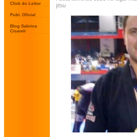
Click do Leitor
jitsu
Publ. Oficial
Blog Sabrina
Cicareli