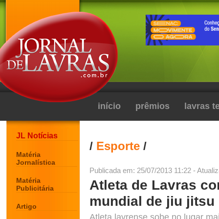
início
prêmios
lavras 
JL Notícias
/
Esporte
/
Matéria
Jornalística
Publicada em: 25/07/2013 11:22 - Atuali
Matéria
Atleta de Lavras c
Publicitária
mundial de jiu jitsu
Artigo
Atleta lavrense sobe no lugar ma