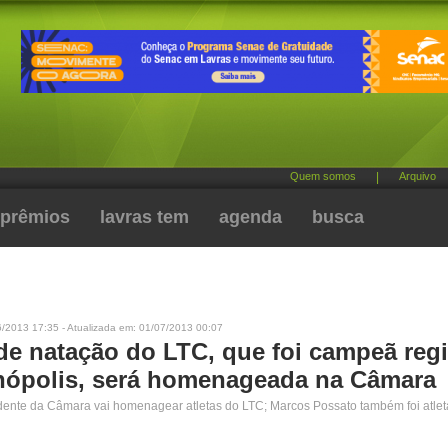
Quem somos
|
Arquivo
prêmios
lavras tem
agenda
busca
6/2013 17:35 - Atualizada em: 01/07/2013 00:07
de natação do LTC, que foi campeã reg
nópolis, será homenageada na Câmara
dente da Câmara vai homenagear atletas do LTC; Marcos Possato também foi atle