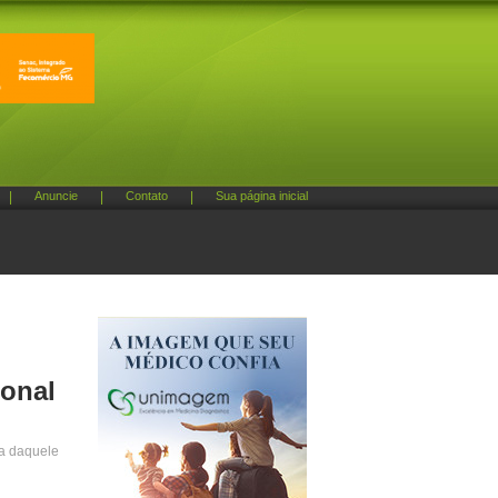
|
Anuncie
|
Contato
|
Sua página inicial
ional
ta daquele