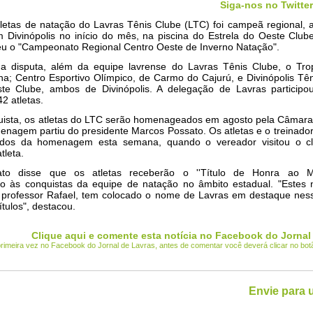
Siga-nos no Twitter
letas de natação do Lavras Tênis Clube (LTC) foi campeã regional, 
em Divinópolis no início do mês, na piscina do Estrela do Oeste Club
eu o "Campeonato Regional Centro Oeste de Inverno Natação".
da disputa, além da equipe lavrense do Lavras Tênis Clube, o Trop
na; Centro Esportivo Olímpico, de Carmo do Cajurú, e Divinópolis Tê
te Clube, ambos de Divinópolis. A delegação de Lavras particip
2 atletas.
uista, os atletas do LTC serão homenageados em agosto pela Câmara 
enagem partiu do presidente Marcos Possato. Os atletas e o treinado
ados da homenagem esta semana, quando o vereador visitou o c
tleta.
to disse que os atletas receberão o ''Título de Honra ao Mé
o às conquistas da equipe de natação no âmbito estadual. "Estes 
o professor Rafael, tem colocado o nome de Lavras em destaque ness
ítulos", destacou.
Clique aqui e comente esta notícia no Facebook do Jornal
 primeira vez no Facebook do Jornal de Lavras, antes de comentar você deverá clicar no bo
Envie para