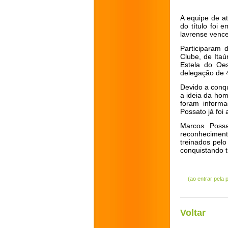
A equipe de at
do título foi 
lavrense venc
Participaram 
Clube, de Itaú
Estela do Oes
delegação de 4
Devido a conq
a ideia da hom
foram inform
Possato já foi a
Marcos Possa
reconheciment
treinados pel
conquistando t
(ao entrar pela
Voltar