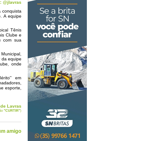
: @jlavras
a conquista
e. A equipe
ical Tênis
nis Clube e
ou com sua
Municipal,
r da equipe
lube, onde
rito'' em
nadadores,
e esporte,
 de Lavras
tão
"CURTIR
"
)
 um amigo