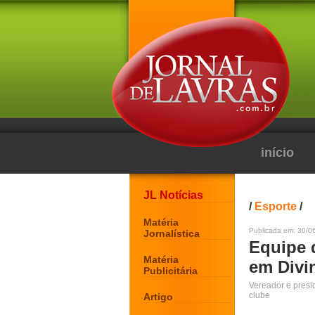
início
JL Notícias
/
Esporte
/
Matéria
Publicada em: 30/0
Jornalística
Equipe 
Matéria
em Divi
Publicitária
Vereador e presi
clube
Artigo