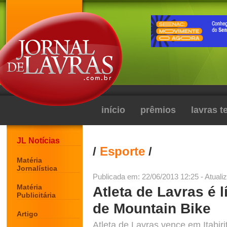
início
prêmios
lavras 
JL Notícias
/
Esporte
/
Matéria
Jornalística
Publicada em: 22/06/2013 12:25 - Atuali
Matéria
Atleta de Lavras é l
Publicitária
de Mountain Bike
Artigo
Atleta de Lavras vence em Itabir