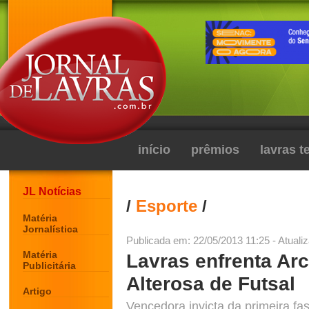
início
prêmios
lavras 
JL Notícias
/
Esporte
/
Matéria
Jornalística
Publicada em: 22/05/2013 11:25 - Atuali
Matéria
Lavras enfrenta Ar
Publicitária
Alterosa de Futsal
Artigo
Vencedora invicta da primeira fa