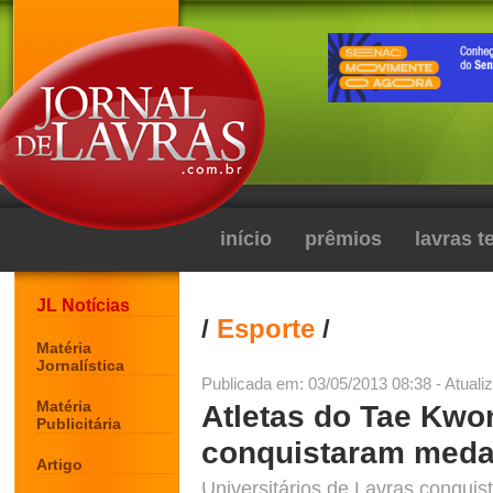
início
prêmios
lavras 
JL Notícias
/
Esporte
/
Matéria
Jornalística
Publicada em: 03/05/2013 08:38 - Atuali
Matéria
Atletas do Tae Kwo
Publicitária
conquistaram medal
Artigo
Universitários de Lavras conqu