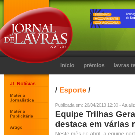
início
prêmios
lavras 
JL Notícias
/
Esporte
/
Matéria
Jornalística
Publicada em: 26/04/2013 12:30 - Atuali
Matéria
Equipe Trilhas Ger
Publicitária
destaca em várias 
Artigo
Neste mês de abril, a equipe par