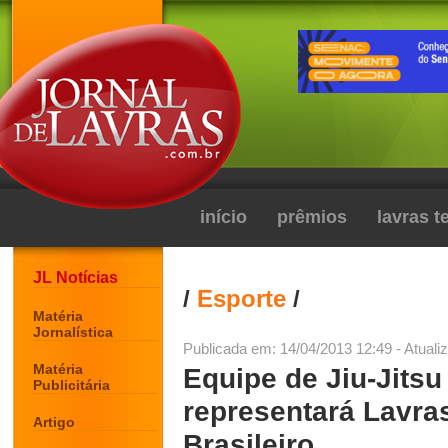
início
prêmios
lavras 
JL Notícias
/
Esporte
/
Matéria
Jornalística
Publicada em: 14/04/2013 12:49 - Atuali
Matéria
Equipe de Jiu-Jits
Publicitária
representará Lavr
Artigo
Brasileiro