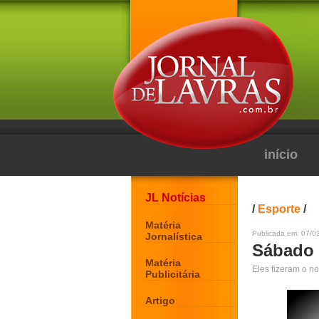
início
JL Notícias
/
Esporte
/
Matéria
Publicada em: 07/0
Jornalística
Sábado 
Matéria
Eles fizeram o n
Publicitária
Artigo