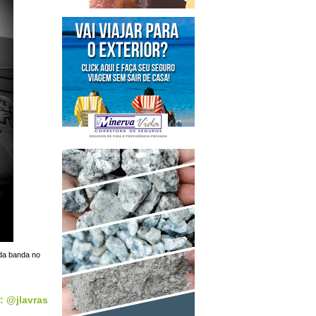
 da banda no
: @jlavras