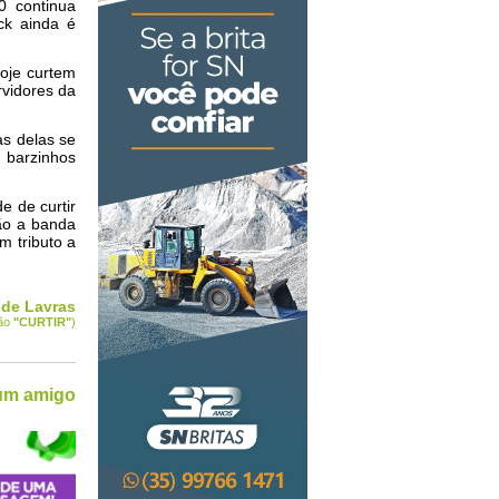
0 continua
ck ainda é
hoje curtem
rvidores da
as delas se
barzinhos
e de curtir
ão a banda
m tributo a
 de Lavras
tão
"CURTIR
"
)
 um amigo