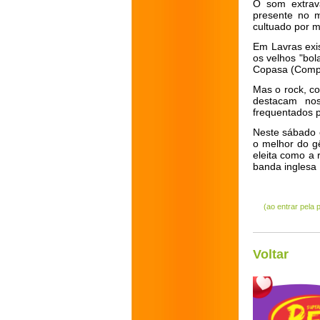
O som extrav
presente no 
cultuado por m
Em Lavras exis
os velhos "bo
Copasa (Compa
Mas o rock, c
destacam no
frequentados p
Neste sábado o
o melhor do g
eleita como a 
banda inglesa 
(ao entrar pela
Voltar