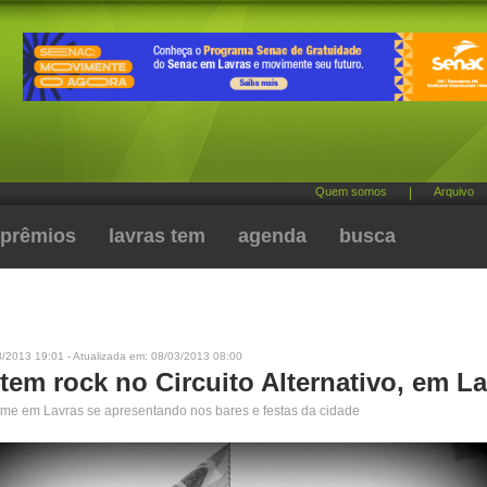
Quem somos
|
Arquivo
prêmios
lavras tem
agenda
busca
3/2013 19:01 - Atualizada em: 08/03/2013 08:00
tem rock no Circuito Alternativo, em L
ome em Lavras se apresentando nos bares e festas da cidade