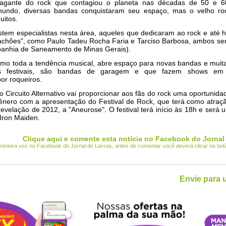
agante do rock que contagiou o planeta nas décadas de 50 e 6
mundo, diversas bandas conquistaram seu espaço, mas o velho ro
uitos.
tem especialistas nesta área, aqueles que dedicaram ao rock e até 
lachões", como Paulo Tadeu Rocha Faria e Tarciso Barbosa, ambos se
nhia de Saneamento de Minas Gerais).
omo toda a tendência musical, abre espaço para novas bandas e muit
s festivais, são bandas de garagem e que fazem shows em 
or roqueiros.
 Circuito Alternativo vai proporcionar aos fãs do rock uma oportunidad
ênero com a apresentação do Festival de Rock, que terá como atraç
revelação de 2012, a "Aneurose". O festival terá início às 18h e será u
Iron Maiden.
Clique aqui e comente esta notícia no Facebook do Jornal
 primeira vez no Facebook do Jornal de Lavras, antes de comentar você deverá clicar no bo
Envie para