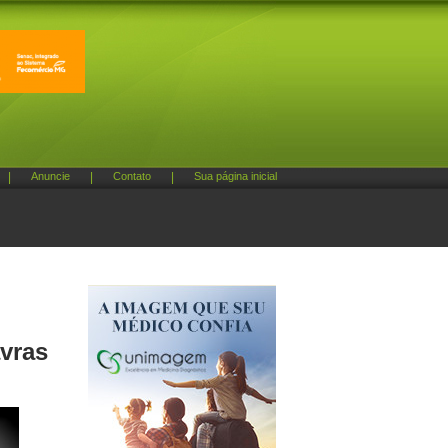
|
Anuncie
|
Contato
|
Sua página inicial
avras