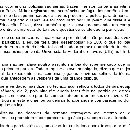
 ocorrências policiais são sérias, trazem transtornos para as víti
 a Polícia Militar registrou uma ocorrência que fugiu dos padrões. Um 
 rede de supermercados de Lavras procurou a polícia para denuncia
tima. Segundo o rapaz, ele foi procurado por um jovem que disse a 
 Educação Física, disse também que estava promovendo um cam
ão entre a empresas de Lavras e questionou se ele queria participar.
de de supermercados – apaixonado por futebol – não pensou duas vez
 participar, a equipe teria que desembolsar R$ 100, o que foi pa
da entrega do dinheiro foi combinado a primeira partida de futebol
inásio poliesportivo da Universidade Federal de Lavras (Ufla) às 8h 
ana não se falava noutro assunto na loja do supermercado que n
a primeira partida. Toda a equipe estava empolgada, dizem que os j
nal do expediente para combinar jogadas, ouvir conselhos do técnic
 que antecedem as vésperas de uma grande disputa.
e é verdade, mas dizem o técnico aconselhou a todos de sua equip
ábado, dia 2, pois ninguém queria fazer feio na partida de estre
cipar com louvor do grande campeonato entre empresas de Lavras. O 
ntrou na festa e chamou os demais funcionários a comparecer no do
quipe da loja.
disputa, no decorrer da semana contagiava até mesmo os cl
 muitos prometeram comparecer ao ginásio para engrossar a torcida.
ia do grande clássico, uma van foi contratada para transportar os 