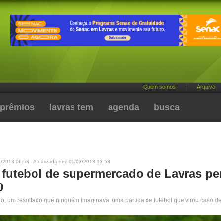
Quem somos
|
Arquivo
prêmios
lavras tem
agenda
busca
3/2013 06:58 - Atualizada em: 05/03/2013 13:58
 futebol de supermercado de Lavras pe
0
do, um resultado que ninguém imaginava, uma partida de futebol que virou caso de