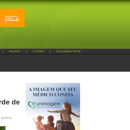
|
Anuncie
|
Contato
|
Sua página inicial
rde de
 polícia