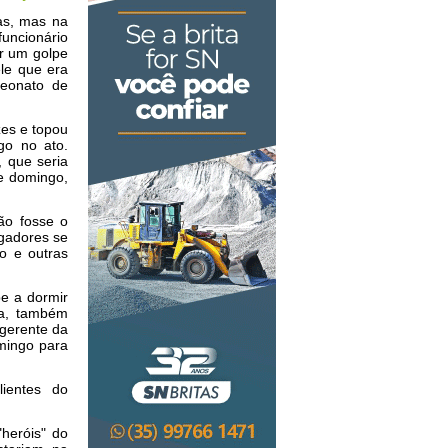
mas, mas na
funcionário
r um golpe
ele que era
peonato de
es e topou
go no ato.
, que seria
de domingo,
ão fosse o
ogadores se
o e outras
e a dormir
ia, também
gerente da
mingo para
ientes do
"heróis" do