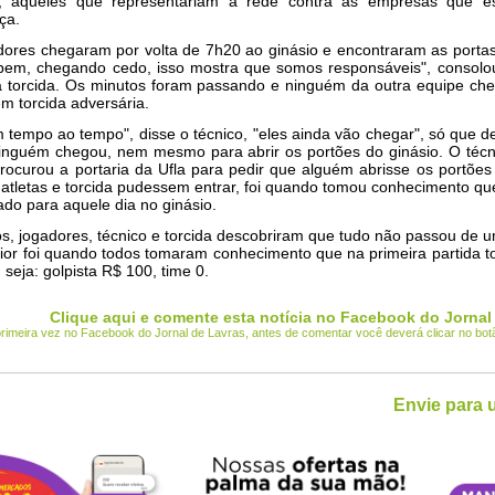
, aqueles que representariam a rede contra as empresas que e
ça.
dores chegaram por volta de 7h20 ao ginásio e encontraram as porta
m, chegando cedo, isso mostra que somos responsáveis", consolou
 a torcida. Os minutos foram passando e ninguém da outra equipe ch
m torcida adversária.
tempo ao tempo", disse o técnico, "eles ainda vão chegar", só que d
inguém chegou, nem mesmo para abrir os portões do ginásio. O técn
ocurou a portaria da Ufla para pedir que alguém abrisse os portões
atletas e torcida pudessem entrar, foi quando tomou conhecimento qu
do para aquele dia no ginásio.
os, jogadores, técnico e torcida descobriram que tudo não passou de 
Pior foi quando todos tomaram conhecimento que na primeira partida
 seja: golpista R$ 100, time 0.
Clique aqui e comente esta notícia no Facebook do Jornal
 primeira vez no Facebook do Jornal de Lavras, antes de comentar você deverá clicar no bo
Envie para