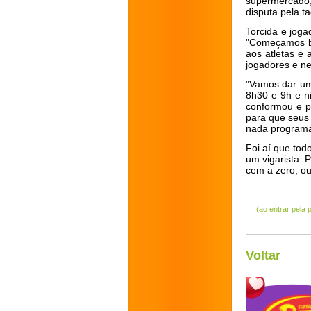
supermercado
disputa pela ta
Torcida e joga
"Começamos be
aos atletas e
jogadores e ne
"Vamos dar um 
8h30 e 9h e n
conformou e pr
para que seus 
nada programa
Foi aí que tod
um vigarista. 
cem a zero, ou
(ao entrar pela
Voltar