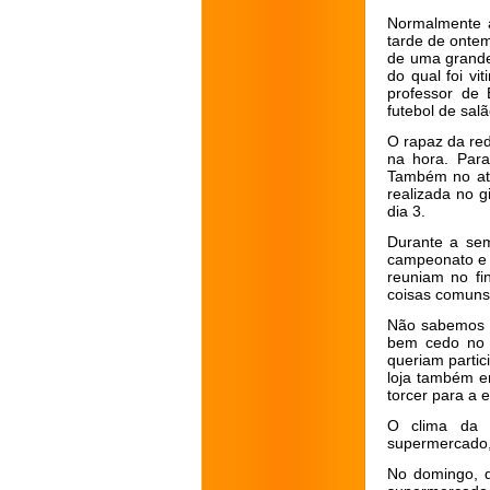
Normalmente as
tarde de ontem
de uma grande
do qual foi vi
professor de
futebol de sal
O rapaz da re
na hora. Para
Também no ato 
realizada no g
dia 3.
Durante a sem
campeonato e 
reuniam no fi
coisas comuns
Não sabemos s
bem cedo no s
queriam parti
loja também e
torcer para a e
O clima da 
supermercado,
No domingo, d