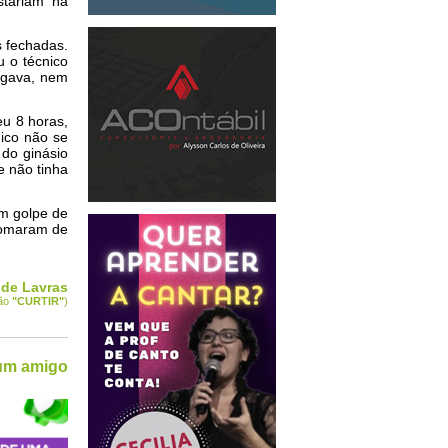
stariam na
s fechadas.
 o técnico
egava, nem
eu 8 horas,
ico não se
 do ginásio
e não tinha
um golpe de
 tomaram de
 de Lavras
tão
"CURTIR
"
)
 um amigo