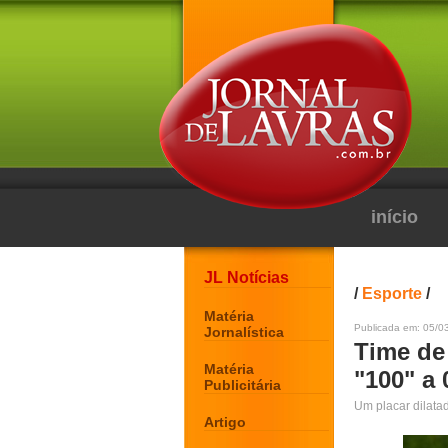
início
JL Notícias
/
Esporte
/
Matéria
Publicada em: 05/0
Jornalística
Time de
Matéria
"100" a 
Publicitária
Um placar dilata
Artigo