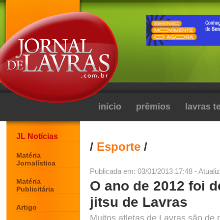
início
prêmios
lavras 
JL Notícias
/
Esporte
/
Matéria
Jornalística
Publicada em: 03/01/2013 17:48 - Atuali
Matéria
O ano de 2012 foi d
Publicitária
jitsu de Lavras
Artigo
Muitos atletas de Lavras são de n