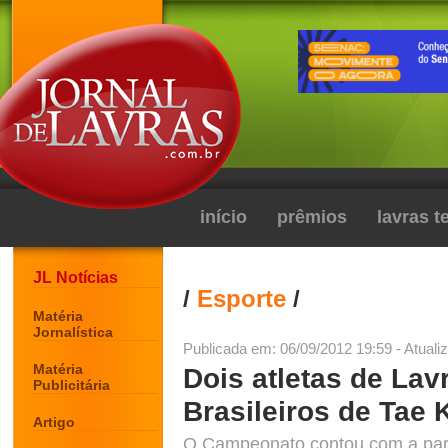
início
prêmios
lavras 
JL Notícias
/
Esporte
/
Matéria
Jornalística
Publicada em: 06/09/2012 19:59 - Atuali
Matéria
Dois atletas de La
Publicitária
Brasileiros de Tae
Artigo
O Campeonato contou com a parti