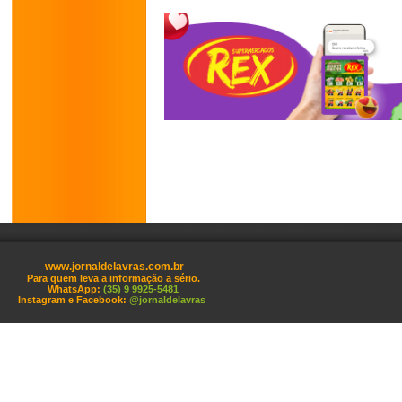
www.jornaldelavras.com.br
Para quem leva a informação a sério.
WhatsApp:
(35) 9 9925-5481
Instagram e Facebook:
@jornaldelavras