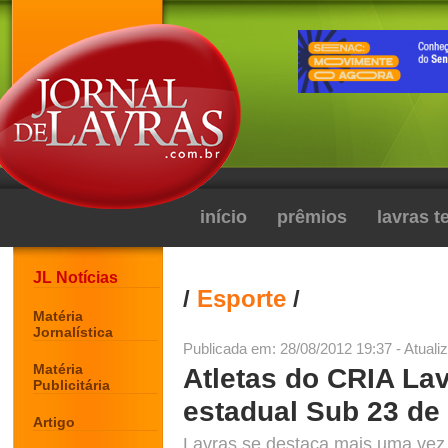
início
prêmios
lavras 
JL Notícias
/
Esporte
/
Matéria
Jornalística
Publicada em: 28/08/2012 19:37 - Atuali
Matéria
Atletas do CRIA La
Publicitária
estadual Sub 23 de 
Artigo
Lavras se destaca mais uma vez 