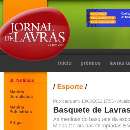
início
prêmios
lavras 
JL Notícias
/
Esporte
/
Matéria
Jornalística
Publicada em: 10/08/2012 17:55 - Atuali
Matéria
Basquete de Lavra
Publicitária
As meninas do basquete da escol
Artigo
Minas Gerais nas Olimpíadas Esco