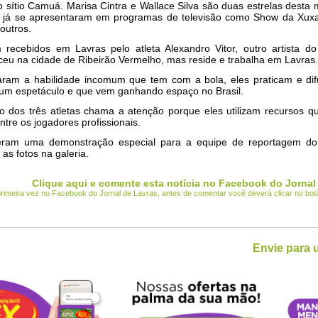
no sítio Camuá. Marisa Cintra e Wallace Silva são duas estrelas desta
es já se apresentaram em programas de televisão como Show da Xuxa
outros.
 recebidos em Lavras pelo atleta Alexandro Vitor, outro artista do
eu na cidade de Ribeirão Vermelho, mas reside e trabalha em Lavras.
aram a habilidade incomum que tem com a bola, eles praticam e d
 um espetáculo e que vem ganhando espaço no Brasil.
o dos três atletas chama a atenção porque eles utilizam recursos q
tre os jogadores profissionais.
zeram uma demonstração especial para a equipe de reportagem do
 as fotos na galeria.
Clique aqui e comente esta notícia no Facebook do Jornal
 primeira vez no Facebook do Jornal de Lavras, antes de comentar você deverá clicar no bo
Envie para