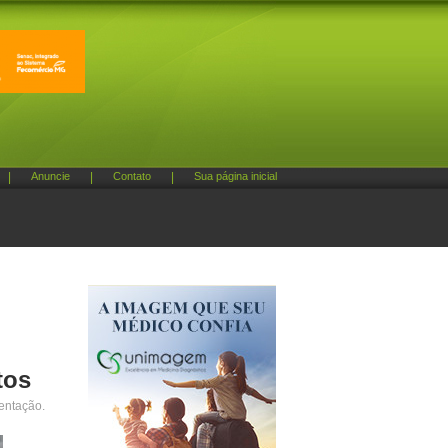
|
Anuncie
|
Contato
|
Sua página inicial
tos
entação.