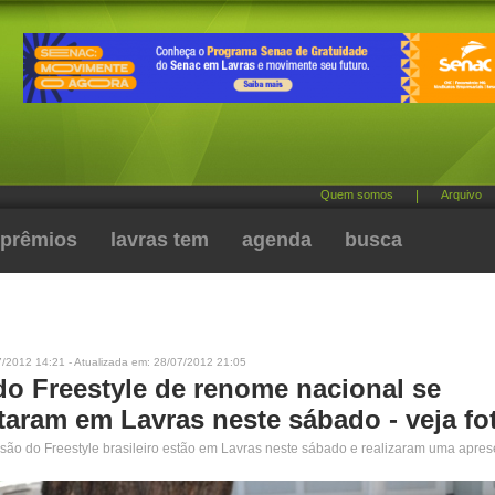
Quem somos
|
Arquivo
prêmios
lavras tem
agenda
busca
7/2012 14:21 - Atualizada em: 28/07/2012 21:05
do Freestyle de renome nacional se
taram em Lavras neste sábado - veja fo
ssão do Freestyle brasileiro estão em Lavras neste sábado e realizaram uma apres