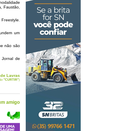
 modalidade
, Faustão,
 Freestyle.
ifundem um
ue não são
 Jornal de
 de Lavras
tão
"CURTIR
"
)
 um amigo