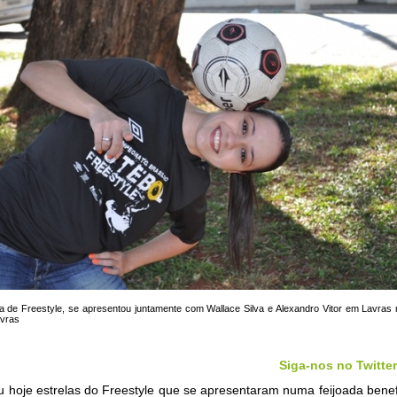
eta de Freestyle, se apresentou juntamente com
Wallace Silva e
Alexandro Vitor em Lavras 
avras
Siga-nos no Twitter
 hoje estrelas do Freestyle que se apresentaram numa feijoada bene