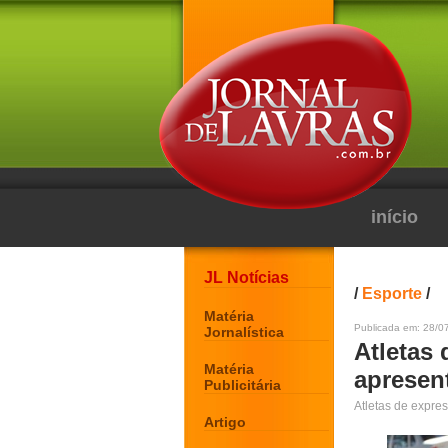
início
JL Notícias
/
Esporte
/
Matéria
Publicada em: 28/0
Jornalística
Atletas 
Matéria
apresen
Publicitária
Atletas de expre
Artigo