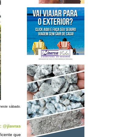
neste sábado.
: @jlavras
ficente que