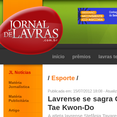
início
prêmios
lavras 
JL Notícias
/
Esporte
/
Matéria
Jornalística
Publicada em: 15/07/2012 18:08 - Atuali
Matéria
Lavrense se sagra 
Publicitária
Tae Kwon-Do
Artigo
A atleta lavrense Stefânia Tava