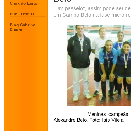
Click do Leitor
"Um passeio", assim pode ser des
Publ. Oficial
em Campo Belo na fase microrre
Blog Sabrina
Cicareli
Meninas campeãs e, na ext
Alexandre Belo. Foto: Isis Vilela