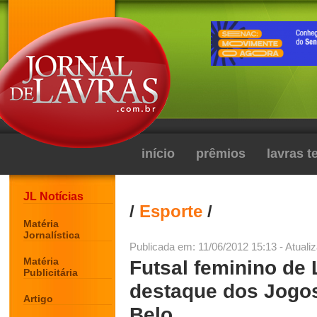
início
prêmios
lavras 
JL Notícias
/
Esporte
/
Matéria
Jornalística
Publicada em: 11/06/2012 15:13 - Atuali
Matéria
Futsal feminino de 
Publicitária
destaque dos Jogo
Artigo
Belo