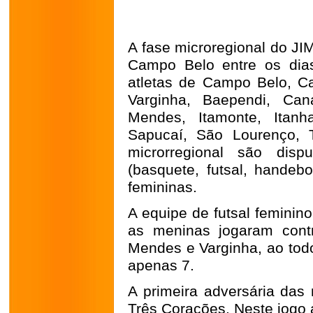
A fase microregional do JI
Campo Belo entre os dia
atletas de Campo Belo, C
Varginha, Baependi, Ca
Mendes, Itamonte, Itan
Sapucaí, São Lourenço, 
microrregional são disp
(basquete, futsal, handebo
femininas.
A equipe de futsal feminin
as meninas jogaram contr
Mendes e Varginha, ao tod
apenas 7.
A primeira adversária das
Três Corações. Neste jogo