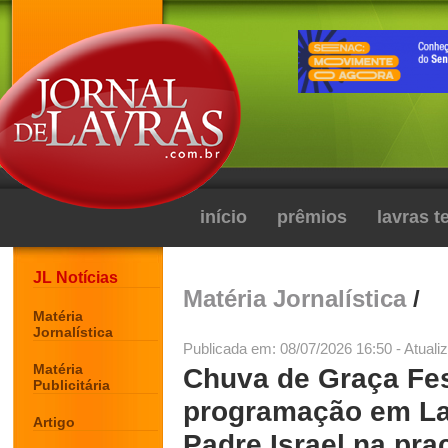
início
prêmios
lavras 
JL Notícias
Matéria Jornalística
/
Matéria
Jornalística
Publicada em: 08/07/2026 16:50 - Atuali
Matéria
Chuva de Graça Fest
Publicitária
programação em La
Artigo
Padre Israel na pra