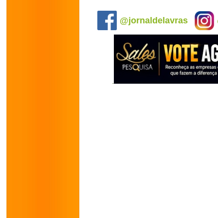
.
@jornaldelavras