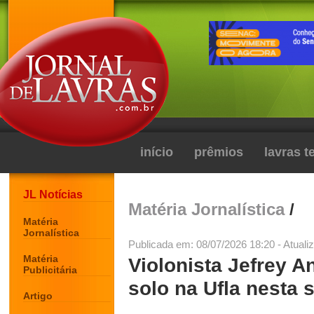
início
prêmios
lavras 
JL Notícias
Matéria Jornalística
/
Matéria
Jornalística
Publicada em: 08/07/2026 18:20 - Atuali
Matéria
Violonista Jefrey A
Publicitária
solo na Ufla nesta s
Artigo