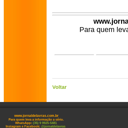
www.jorna
Para quem leva
Voltar
www.jornaldelavras.com.br
Para quem leva a informação a sério.
WhatsApp:
(35) 9 9925-5481
Instagram e Facebook:
@jornaldelavras