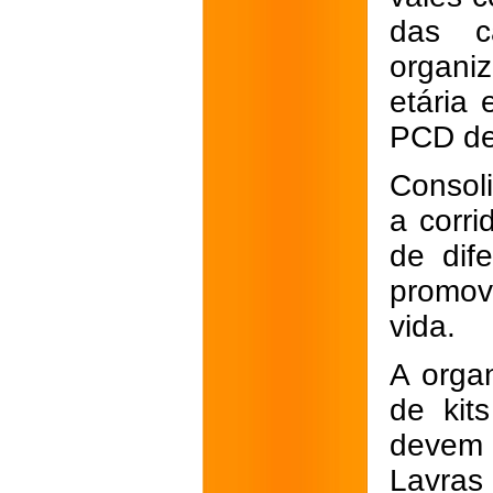
das c
organiz
etária
PCD de
Consoli
a corri
de dif
promov
vida.
A orga
de kit
devem 
Lavras