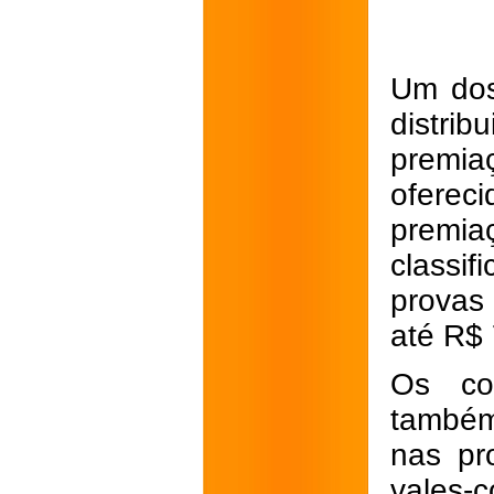
Um dos
distr
premi
oferec
premiaç
classi
provas
até R$
Os co
também
nas pr
vales-c