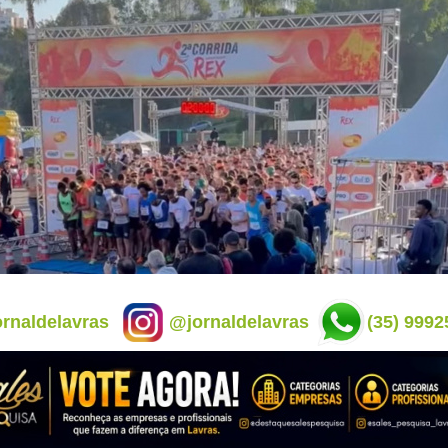
rnaldelavras
@jornaldelavras
(35) 9992