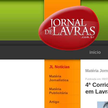
início
JL Notícias
Matéria Jorn
Matéria
Publicada em: 08/0
Jornalística
4ª Corr
Matéria
em Lavr
Publicitária
Artigo