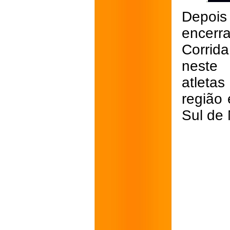
Depois
encerr
Corrid
neste 
atleta
região
Sul de 