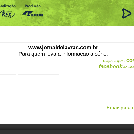
www.jornaldelavras.com.br
Para quem leva a informação a sério.
co
Clique AQUI e
facebook
do Jor
Envie para