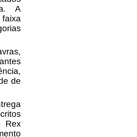
na. A
 faixa
gorias
avras,
pantes
ência,
ade de
trega
critos
o Rex
mento