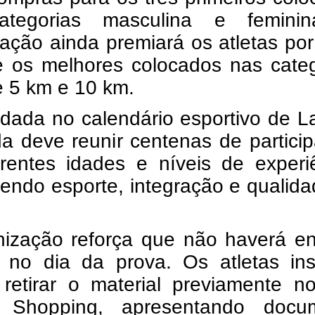
ategorias masculina e femini
ação ainda premiará os atletas por
 e os melhores colocados nas cate
 5 km e 10 km.
dada no calendário esportivo de L
da deve reunir centenas de partici
erentes idades e níveis de experi
endo esporte, integração e qualid
nização reforça que não haverá en
s no dia da prova. Os atletas ins
retirar o material previamente n
 Shopping, apresentando docu