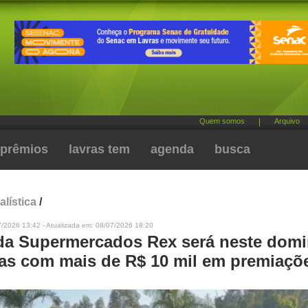
Quem somos
|
Arquivo
prêmios
lavras tem
agenda
busca
alística
/
7/2026 13:42 - Atualizada em: 08/07/2026 18:20
ida Supermercados Rex será neste dom
as com mais de R$ 10 mil em premiaçõ