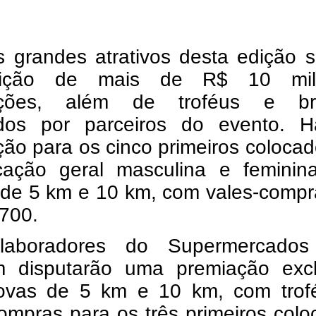
 grandes atrativos desta edição s
ibuição de mais de R$ 10 m
ações, além de troféus e br
idos por parceiros do evento. H
ão para os cinco primeiros coloca
ficação geral masculina e feminin
 de 5 km e 10 km, com vales-compr
 700.
laboradores do Supermercado
 disputarão uma premiação excl
ovas de 5 km e 10 km, com trof
ompras para os três primeiros col