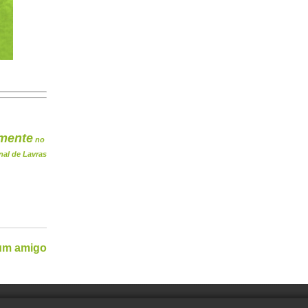
mente
no
nal de Lavras
 um amigo