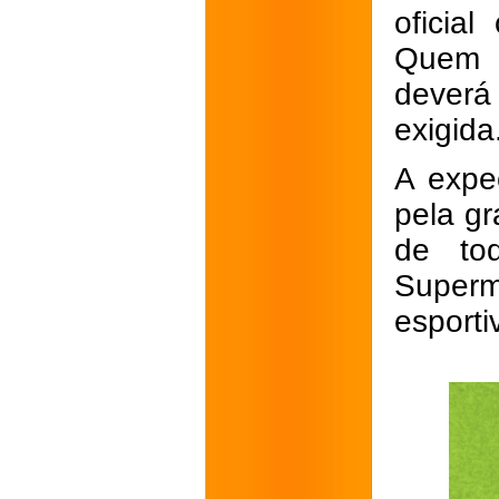
oficia
Quem f
deverá
exigida
A expe
pela gr
de tod
Super
esporti