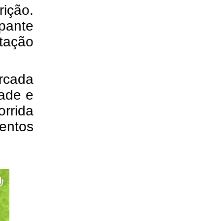
ição.
pante
tação
rcada
dade e
rrida
entos