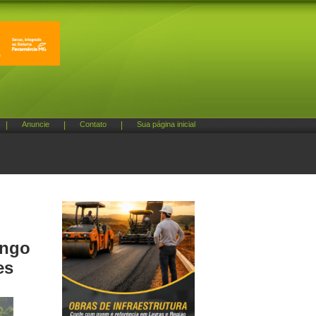
|
Anuncie
|
Contato
|
Sua página inicial
ingo
es