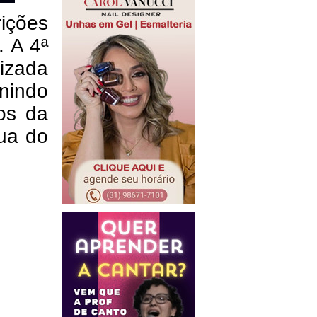
rições
 A 4ª
izada
nindo
ios da
rua do