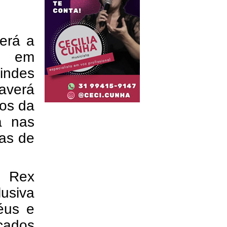
erá a
il em
indes
averá
dos da
a nas
as de
s Rex
usiva
éus e
ocados