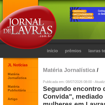
início
prêmios
lavras 
JL Notícias
Matéria Jornalística
/
Matéria
Jornalística
Publicada em: 08/07/2026 08:00 - Atuali
Matéria
Segundo encontro d
Publicitária
Convida", mediado 
Artigo
mulheres em Lavra