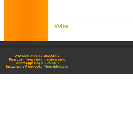
Voltar
www.jornaldelavras.com.br
Para quem leva a informação a sério.
WhatsApp:
(35) 9 9925-5481
Instagram e Facebook:
@jornaldelavras