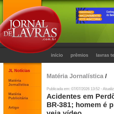
início
prêmios
lavras 
JL Notícias
Matéria Jornalística
/
Matéria
Jornalística
Publicada em: 07/07/2026 13:52 - Atuali
Matéria
Acidentes em Perdõ
Publicitária
BR-381; homem é pr
Artigo
veja vídeo