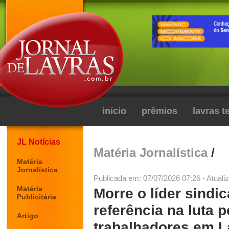
início
prêmios
lavras 
JL Notícias
Matéria Jornalística
/
Matéria
Jornalística
Publicada em: 07/07/2026 07:26 - Atuali
Matéria
Morre o líder sindi
Publicitária
referência na luta p
Artigo
trabalhadores em L