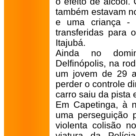
o efeito de álcool
também estavam no
e uma criança - 
transferidas para 
Itajubá.
Ainda no domi
Delfinópolis, na r
um jovem de 29 a
perder o controle d
carro saiu da pista 
Em Capetinga, à n
uma perseguição p
violenta colisão 
viatura da Políci