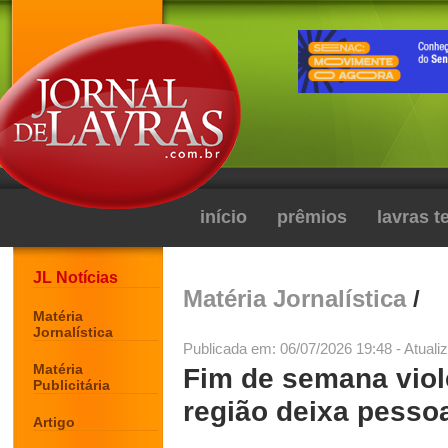
início
prêmios
lavras 
JL Notícias
Matéria Jornalística
/
Matéria
Jornalística
Publicada em: 06/07/2026 19:48 - Atuali
Matéria
Fim de semana viol
Publicitária
região deixa pessoa
Artigo