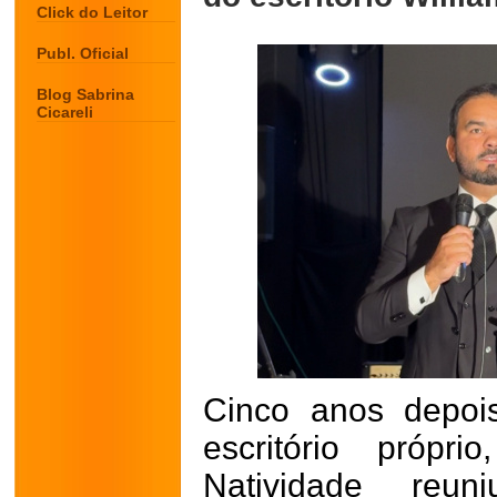
Click do Leitor
Publ. Oficial
Blog Sabrina
Cicareli
Cinco anos depoi
escritório própr
Natividade reuni