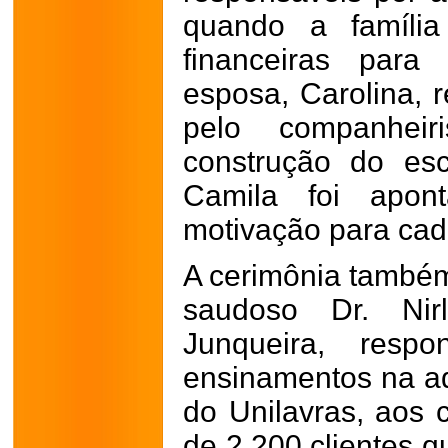
quando a família 
financeiras para
esposa, Carolina
pelo companhei
construção do escr
Camila foi apon
motivação para cad
A cerimônia també
saudoso Dr. Nir
Junqueira, respo
ensinamentos na ad
do Unilavras, aos 
de 2.200 clientes q