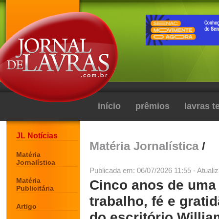
início
prêmios
lavras 
JL Notícias
Matéria Jornalística
/
Matéria
Jornalística
Publicada em: 06/07/2026 11:55 - Atuali
Matéria
Cinco anos de uma 
Publicitária
trabalho, fé e grat
Artigo
do escritório Willi