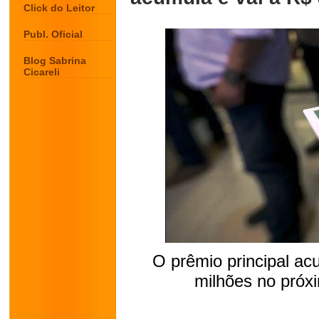
Click do Leitor
Publ. Oficial
Blog Sabrina
Cicareli
O prêmio principal a
milhões no próxi