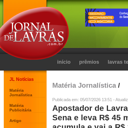
início
prêmios
lavras 
JL Notícias
Matéria Jornalística
/
Matéria
Jornalística
Publicada em: 05/07/2026 13:51 - Atuali
Matéria
Apostador de Lavra
Publicitária
Sena e leva R$ 45 m
Artigo
acumula e vai a R$