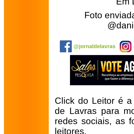
Em 
Foto enviada
@dani
.
@jornaldelavras
Click do Leitor é a
de Lavras para mo
redes sociais, as 
leitores.