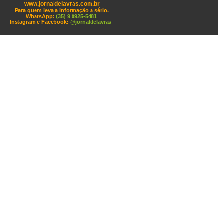
www.jornaldelavras.com.br
Para quem leva a informação a sério.
WhatsApp:
(35) 9 9925-5481
Instagram e Facebook:
@jornaldelavras