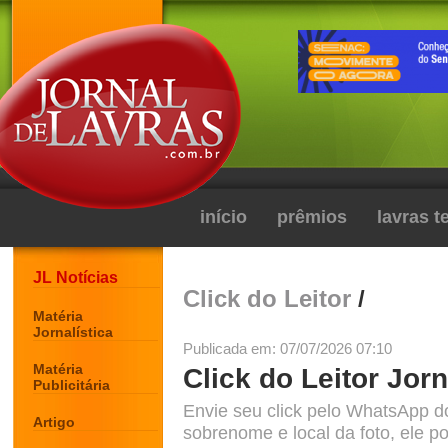
início
prêmios
lavras 
JL Notícias
Click do Leitor
/
Matéria
Jornalística
Publicada em: 07/07/2026 07:10
Matéria
Click do Leitor Jorn
Publicitária
Envie seu click pelo WhatsApp d
Artigo
sobrenome e local da foto, ele po