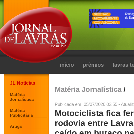
início
prêmios
lavras 
JL Notícias
Matéria Jornalística
/
Matéria
Jornalística
Publicada em: 05/07/2026 02:55 - Atuali
Matéria
Motociclista fica f
Publicitária
rodovia entre Lavras
Artigo
caído em buraco na