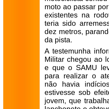
moto ao passar por
existentes na rod
teria sido arremes
dez metros, parand
da pista.
A testemunha info
Militar chegou ao 
e que o SAMU lev
para realizar o a
não havia indício
estivesse sob efei
jovem, que trabal
lanchonete e obtev