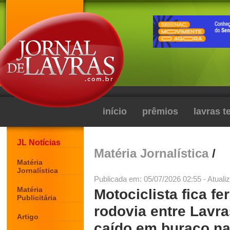
início
prêmios
lavras 
JL Notícias
Matéria Jornalística
/
Matéria
Jornalística
Publicada em: 05/07/2026 02:55 - Atuali
Matéria
Motociclista fica f
Publicitária
rodovia entre Lavras
Artigo
caído em buraco na