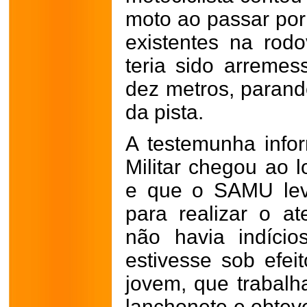
moto ao passar por
existentes na rod
teria sido arremes
dez metros, parand
da pista.
A testemunha info
Militar chegou ao 
e que o SAMU lev
para realizar o a
não havia indício
estivesse sob efei
jovem, que trabal
lanchonete e obtev