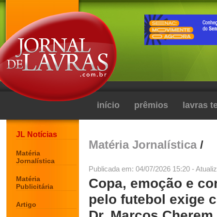
início
prêmios
lavras 
JL Notícias
Matéria Jornalística
/
Matéria
Jornalística
Publicada em: 04/07/2026 15:20 - Atuali
Matéria
Copa, emoção e cor
Publicitária
pelo futebol exige 
Artigo
Dr. Marcos Cherem