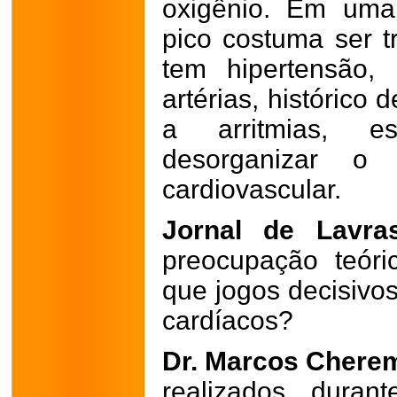
oxigênio. Em uma
pico costuma ser t
tem hipertensão,
artérias, histórico 
a arritmias, e
desorganizar o 
cardiovascular.
Jornal de Lavra
preocupação teór
que jogos decisiv
cardíacos?
Dr. Marcos Chere
realizados duran