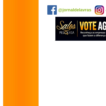
.
@jornaldelavras