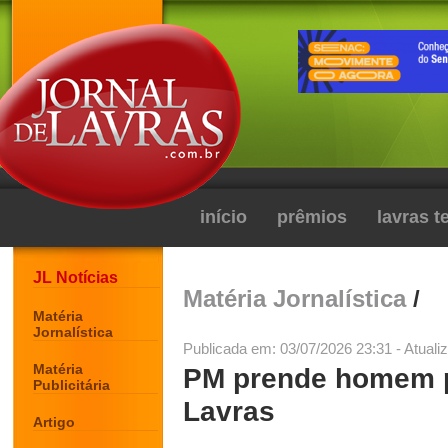
início
prêmios
lavras 
JL Notícias
Matéria Jornalística
/
Matéria
Jornalística
Publicada em: 03/07/2026 23:31 - Atuali
Matéria
PM prende homem p
Publicitária
Lavras
Artigo