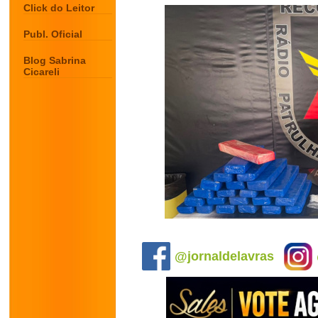
Click do Leitor
Publ. Oficial
Blog Sabrina
Cicareli
.
@jornaldelavras