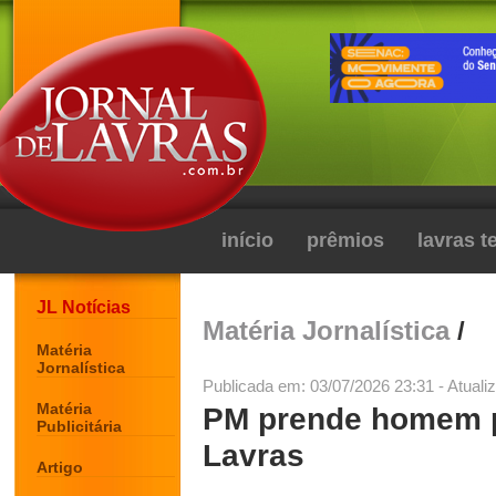
início
prêmios
lavras 
JL Notícias
Matéria Jornalística
/
Matéria
Jornalística
Publicada em: 03/07/2026 23:31 - Atuali
Matéria
PM prende homem p
Publicitária
Lavras
Artigo