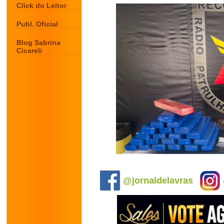
Click do Leitor
Publ. Oficial
Blog Sabrina
Cicareli
.
@jornaldelavras