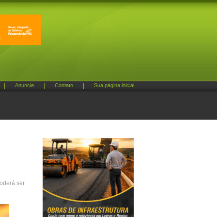
|
Anuncie
|
Contato
|
Sua página inicial
poderá ser