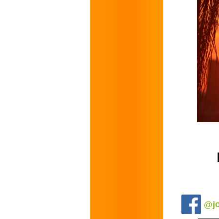
.
@jo