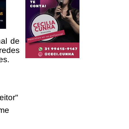
nal de
redes
res.
eitor"
ome