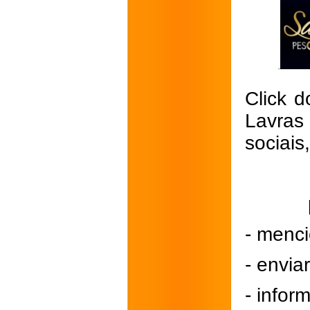
Click d
Lavras
sociais
- menci
- envi
- inform