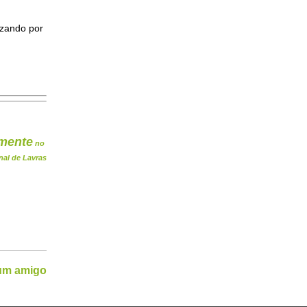
izando por
mente
no
nal de Lavras
 um amigo