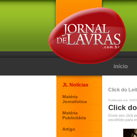
início
JL Notícias
Click do Lei
Matéria
Publicada em: 03/0
Jornalística
Click do
Matéria
Envie seu click 
Publicitária
escolhido para e
Artigo