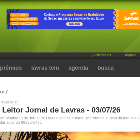
Quem somos
|
Arquivo
prêmios
lavras tem
agenda
busca
tor
/
7/2026 07:35
 Leitor Jornal de Lavras - 03/07/26
pelo WhatsApp do Jornal de Lavras com seu nome, sobrenome e local da foto, ele 
star aqui: 35 99925-5481