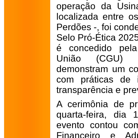
operação da Usina
localizada entre o
Perdões -, foi cond
Selo Pró-Ética 202
é concedido pela
União (CGU) a
demonstram um com
com práticas de i
transparência e pr
A cerimônia de p
quarta-feira, dia
evento contou co
Financeiro e Adm