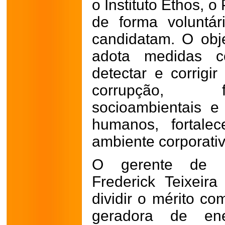
o Instituto Ethos, 
de forma voluntá
candidatam. O obj
adota medidas co
detectar e corrigi
corrupção, f
socioambientais e 
humanos, fortale
ambiente corporativ
O gerente de R
Frederick Teixeir
dividir o mérito co
geradora de ene