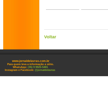
Voltar
www.jornaldelavras.com.br
Para quem leva a informação a sério.
WhatsApp:
(35) 9 9925-5481
Instagram e Facebook:
@jornaldelavras