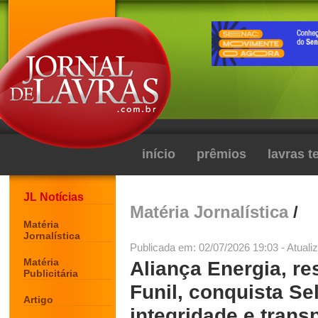
início
prêmios
lavras 
JL Notícias
Matéria Jornalística
/
Matéria
Jornalística
Publicada em: 02/07/2026 19:03 - Atuali
Matéria
Aliança Energia, r
Publicitária
Funil, conquista Se
Artigo
integridade e trans