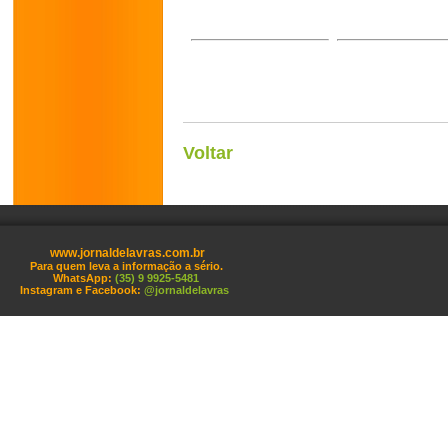
Voltar
www.jornaldelavras.com.br
Para quem leva a informação a sério.
WhatsApp:
(35) 9 9925-5481
Instagram e Facebook:
@jornaldelavras