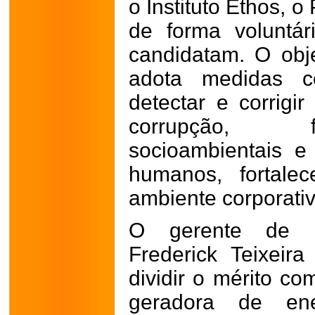
o Instituto Ethos, 
de forma voluntá
candidatam. O obj
adota medidas co
detectar e corrigi
corrupção, f
socioambientais e 
humanos, fortale
ambiente corporativ
O gerente de R
Frederick Teixeir
dividir o mérito co
geradora de ene