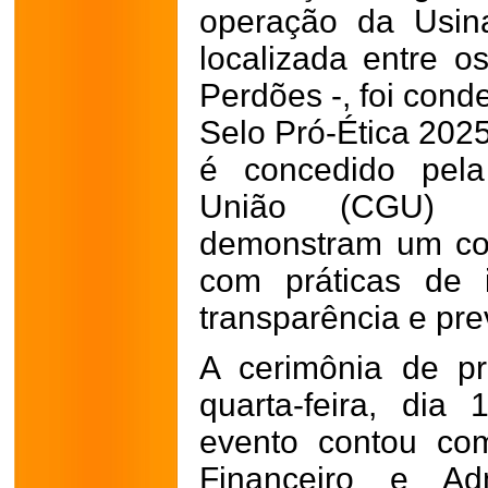
operação da Usina
localizada entre o
Perdões -, foi cond
Selo Pró-Ética 202
é concedido pela
União (CGU) a
demonstram um com
com práticas de i
transparência e pr
A cerimônia de p
quarta-feira, dia
evento contou co
Financeiro e Adm