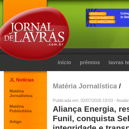
início
prêmios
lavras 
JL Notícias
Matéria Jornalística
/
Matéria
Jornalística
Publicada em: 02/07/2026 19:03 - Atuali
Matéria
Aliança Energia, r
Publicitária
Funil, conquista Se
Artigo
integridade e trans