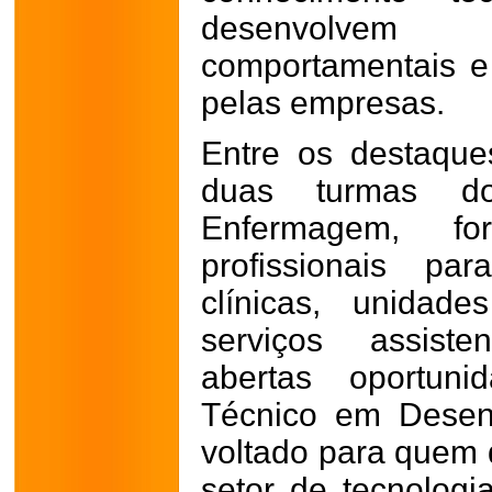
desenvolve
comportamentais e 
pelas empresas.
Entre os destaqu
duas turmas d
Enfermagem, f
profissionais pa
clínicas, unida
serviços assist
abertas oportun
Técnico em Desen
voltado para quem 
setor de tecnologi