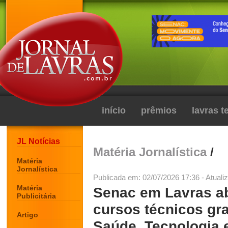
início
prêmios
lavras 
JL Notícias
Matéria Jornalística
/
Matéria
Jornalística
Publicada em: 02/07/2026 17:36 - Atuali
Matéria
Senac em Lavras ab
Publicitária
cursos técnicos gra
Artigo
Saúde, Tecnologia 