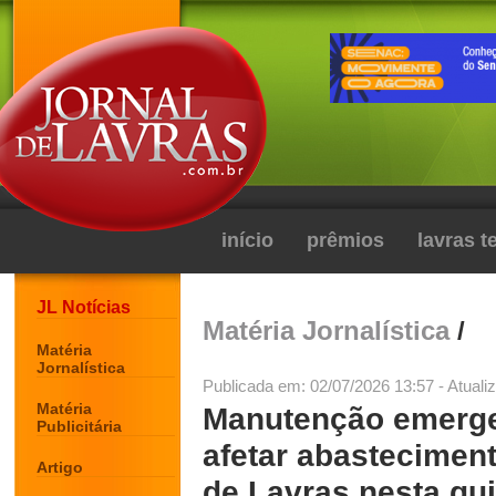
início
prêmios
lavras 
JL Notícias
Matéria Jornalística
/
Matéria
Jornalística
Publicada em: 02/07/2026 13:57 - Atuali
Matéria
Manutenção emerge
Publicitária
afetar abastecimen
Artigo
de Lavras nesta qui