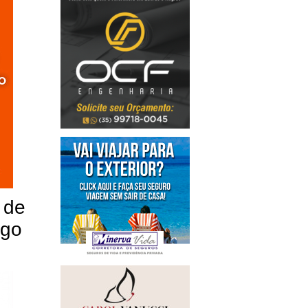
 de
igo