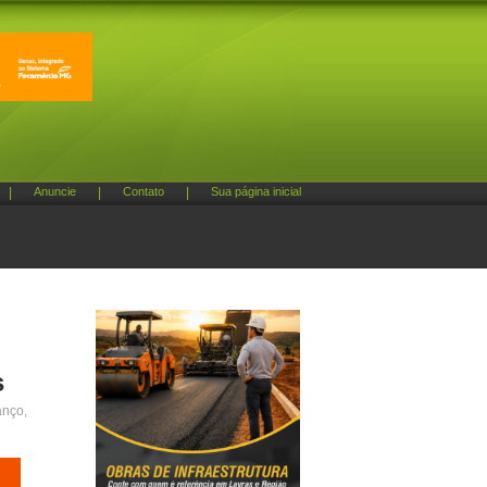
|
Anuncie
|
Contato
|
Sua página inicial
s
anço,