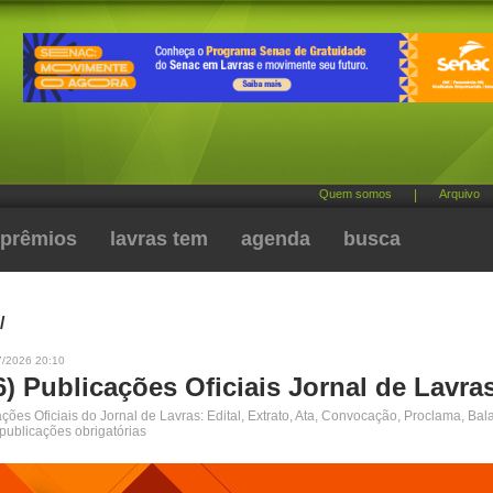
Quem somos
|
Arquivo
prêmios
lavras tem
agenda
busca
/
7/2026 20:10
6) Publicações Oficiais Jornal de Lavra
ões Oficiais do Jornal de Lavras: Edital, Extrato, Ata, Convocação, Proclama, Bal
 publicações obrigatórias