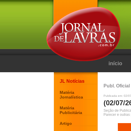
início
JL Notícias
Publ. Oficial
Matéria
Publicada em: 02/0
Jornalística
(02/07/2
Matéria
Seção de Publicaç
Publicitária
Parecer e outras
Artigo