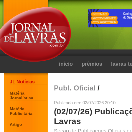
início
prêmios
lavras 
JL Notícias
Publ. Oficial
/
Matéria
Jornalística
Publicada em: 02/07/2026 20:10
Matéria
(02/07/26) Publicaç
Publicitária
Lavras
Artigo
Seção de Publicações Oficiais do 