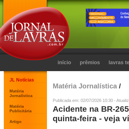
início
prêmios
lavras 
JL Notícias
Matéria Jornalística
/
Matéria
Jornalística
Publicada em: 02/07/2026 10:30 - Atuali
Matéria
Acidente na BR-265
Publicitária
quinta-feira - veja 
Artigo