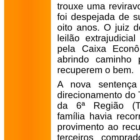
trouxe uma revirav
foi despejada de s
oito anos. O juiz 
leilão extrajudici
pela Caixa Econô
abrindo caminho 
recuperem o bem.
A nova sentença 
direcionamento do 
da 6ª Região (TR
família havia recor
provimento ao rec
terceiros compra