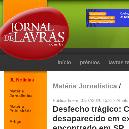
início
prêmios
lavras 
JL Notícias
Matéria Jornalística
/
Matéria
Jornalística
Publicada em: 01/07/2026 15:21 - Atuali
Matéria
Desfecho trágico: 
Publicitária
desaparecido em ex
Artigo
encontrado em SP