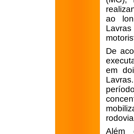
realiz
ao lo
Lavras
motoris
De aco
executa
em doi
Lavras
períod
concen
mobili
rodovia
Além 