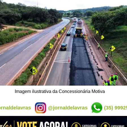
Imagem ilustrativa da Concessionária Motiva
rnaldelavras
@jornaldelavras
(35) 9992