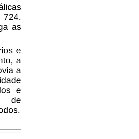
licas
 724.
iga as
ios e
to, a
ovia a
idade
dos e
as de
todos.