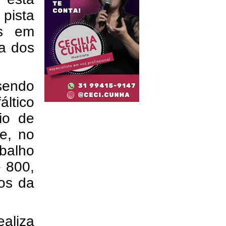
 pista
os em
a dos
sendo
áltico
io de
te, no
abalho
e 800,
os da
aliza