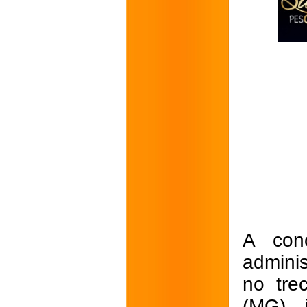
A conc
admini
no tre
(MG), 