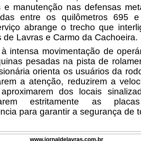
s e manutenção nas defensas metá
zadas entre os quilômetros 695 e
rviço abrange o trecho que interl
s de Lavras e Carmo da Cachoeira.
 à intensa movimentação de operár
uinas pesadas na pista de rolamen
ionária orienta os usuários da rod
arem a atenção, reduzirem a veloc
aproximarem dos locais sinaliza
itarem estritamente as plac
ncia para garantir a segurança de 
www.jornaldelavras.com.br