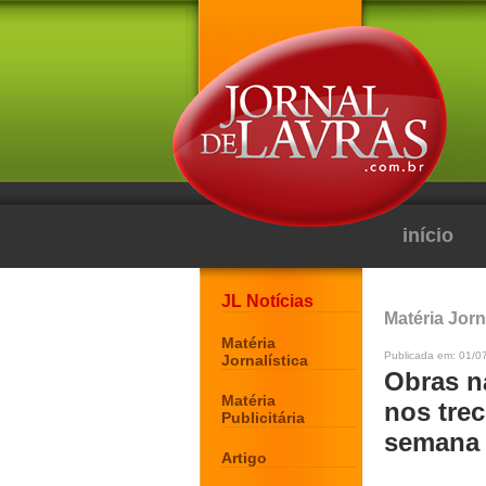
início
JL Notícias
Matéria Jorn
Matéria
Publicada em: 01/0
Jornalística
Obras n
Matéria
nos tre
Publicitária
semana
Artigo