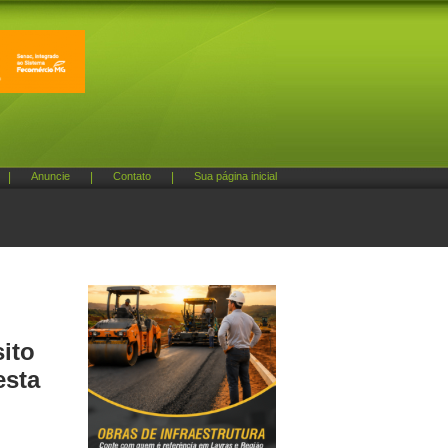
|
Anuncie
|
Contato
|
Sua página inicial
ito
esta