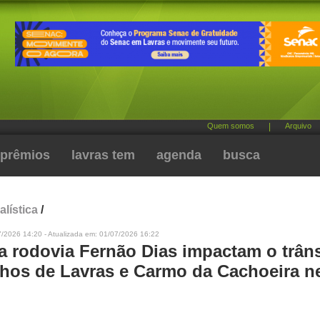
Quem somos
|
Arquivo
prêmios
lavras tem
agenda
busca
alística
/
7/2026 14:20 - Atualizada em: 01/07/2026 16:22
a rodovia Fernão Dias impactam o trâns
chos de Lavras e Carmo da Cachoeira n