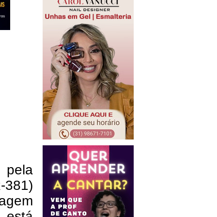
 pela
R-381)
tagem
 está