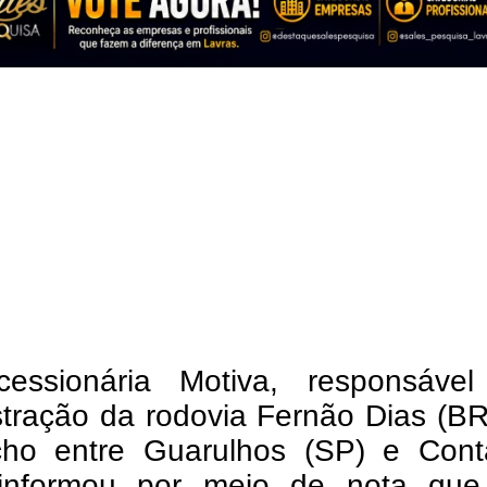
essionária Motiva, responsável
stração da rodovia Fernão Dias (B
cho entre Guarulhos (SP) e Con
informou por meio de nota que