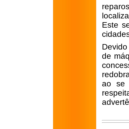
reparo
locali
Este se
cidade
Devido
de máq
concess
redobr
ao se 
respe
advertê