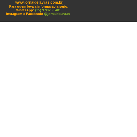
www.jornaldelavras.com.br
Para quem leva a informação a sério.
WhatsApp:
(35) 9 9925-5481
Instagram e Facebook:
@jornaldelavras