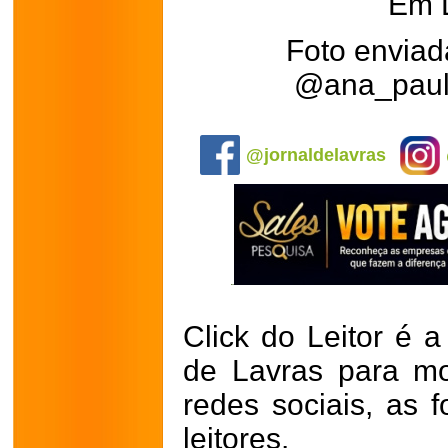
Em 
Foto enviada
@ana_paula
.
@jornaldelavras
Click do Leitor é a
de Lavras para mo
redes sociais, as 
leitores.