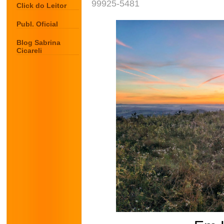
99925-5481
Click do Leitor
Publ. Oficial
Blog Sabrina
Cicareli