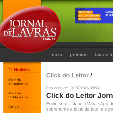
início
prêmios
lavras 
JL Notícias
Click do Leitor
/
Matéria
Jornalística
Publicada em: 01/07/2026 08:50
Matéria
Click do Leitor Jorn
Publicitária
Envie seu click pelo WhatsApp d
Artigo
sobrenome e local da foto, ele po